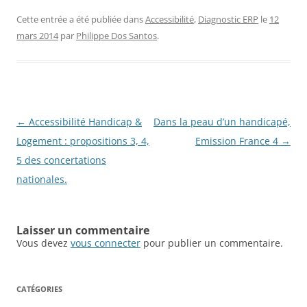
Cette entrée a été publiée dans
Accessibilité
,
Diagnostic ERP
le
12
mars 2014
par
Philippe Dos Santos
.
Navigation
←
Accessibilité Handicap &
Dans la peau d’un handicapé,
des
Logement : propositions 3, 4,
Emission France 4
→
articles
5 des concertations
nationales.
Laisser un commentaire
Vous devez
vous connecter
pour publier un commentaire.
CATÉGORIES