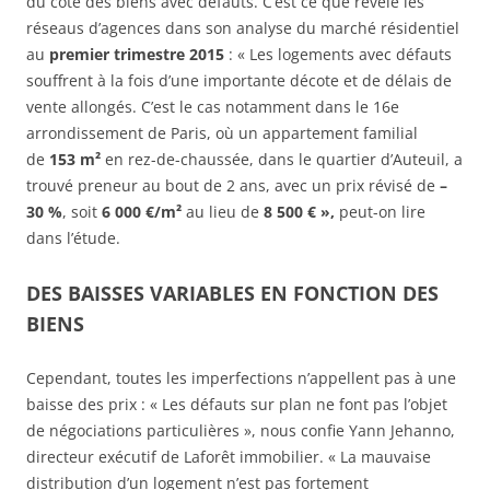
du côté des biens avec défauts. C’est ce que révèle les
réseaus d’agences dans son analyse du marché résidentiel
au
premier trimestre 2015
: « Les logements avec défauts
souffrent à la fois d’une importante décote et de délais de
vente allongés. C’est le cas notamment dans le 16e
arrondissement de Paris, où un appartement familial
de
153 m²
en rez-de-chaussée, dans le quartier d’Auteuil, a
trouvé preneur au bout de 2 ans, avec un prix révisé de
–
30 %
, soit
6 000 €/m²
au lieu de
8 500 € »,
peut-on lire
dans l’étude.
DES BAISSES VARIABLES EN FONCTION DES
BIENS
Cependant, toutes les imperfections n’appellent pas à une
baisse des prix : « Les défauts sur plan ne font pas l’objet
de négociations particulières », nous confie Yann Jehanno,
directeur exécutif de Laforêt immobilier. « La mauvaise
distribution d’un logement n’est pas fortement