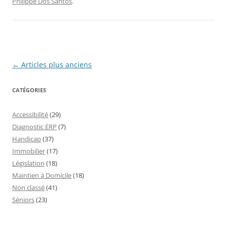
Philippe Dos Santos
.
Navigation
←
Articles plus anciens
des
CATÉGORIES
articles
Accessibilité
(29)
Diagnostic ERP
(7)
Handicap
(37)
Immobilier
(17)
Législation
(18)
Maintien à Domicile
(18)
Non classé
(41)
Séniors
(23)